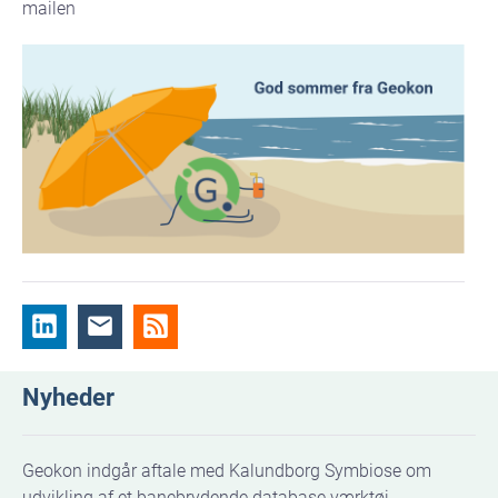
mailen
Nyheder
Geokon indgår aftale med Kalundborg Symbiose om
udvikling af et banebrydende database værktøj