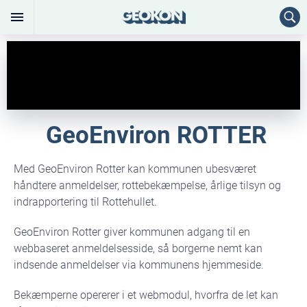
GeoEnviron ROTTER
Med GeoEnviron Rotter kan kommunen ubesværet
håndtere anmeldelser, rottebekæmpelse, årlige tilsyn og
indrapportering til Rottehullet.
GeoEnviron Rotter giver kommunen adgang til en
webbaseret anmeldelsesside, så borgerne nemt kan
indsende anmeldelser via kommunens hjemmeside.
Bekæmperne opererer i et webmodul, hvorfra de let kan