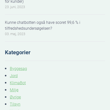
for kunder)
23. juni, 2023
Kunne chatbotten også have scoret 99,6 % i
tilfredshedsundersøgelsen?
03. maj, 2023
Kategorier
Byggesag
Jord
KlimaBot
Miljø
Øvrige
Tilsyn