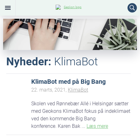
Nyheder:
KlimaBot
KlimaBot med på Big Bang
22. marts, 2021,
KlimaBot
Skolen ved Rønnebær Allé i Helsingør sætter
med Geokons KlimaBot fokus på indeklimaet
ved den kommende Big Bang
konference. Karen Bak ...
Læs mere