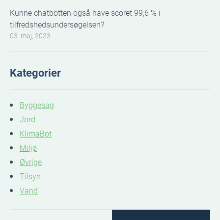
Kunne chatbotten også have scoret 99,6 % i
tilfredshedsundersøgelsen?
03. maj, 2023
Kategorier
Byggesag
Jord
KlimaBot
Miljø
Øvrige
Tilsyn
Vand