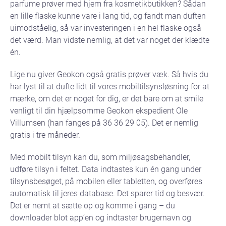
parfume prøver med hjem fra kosmetikbutikken? Sådan
en lille flaske kunne vare i lang tid, og fandt man duften
uimodståelig, så var investeringen i en hel flaske også
det værd. Man vidste nemlig, at det var noget der klædte
én.
Lige nu giver Geokon også gratis prøver væk. Så hvis du
har lyst til at dufte lidt til vores mobiltilsynsløsning for at
mærke, om det er noget for dig, er det bare om at smile
venligt til din hjælpsomme Geokon ekspedient Ole
Villumsen (han fanges på 36 36 29 05). Det er nemlig
gratis i tre måneder.
Med mobilt tilsyn kan du, som miljøsagsbehandler,
udføre tilsyn i feltet. Data indtastes kun én gang under
tilsynsbesøget, på mobilen eller tabletten, og overføres
automatisk til jeres database. Det sparer tid og besvær.
Det er nemt at sætte op og komme i gang – du
downloader blot app’en og indtaster brugernavn og