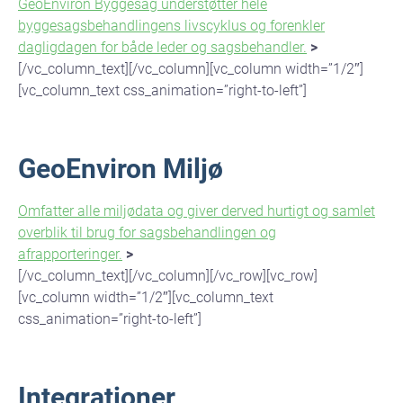
GeoEnviron Byggesag understøtter hele
byggesagsbehandlingens livscyklus og forenkler
dagligdagen for både leder og sagsbehandler.
>
[/vc_column_text][/vc_column][vc_column width=”1/2″]
[vc_column_text css_animation=”right-to-left”]
GeoEnviron Miljø
Omfatter alle miljødata og giver derved hurtigt og samlet
overblik til brug for sagsbehandlingen og
afrapporteringer.
>
[/vc_column_text][/vc_column][/vc_row][vc_row]
[vc_column width=”1/2″][vc_column_text
css_animation=”right-to-left”]
Integrationer