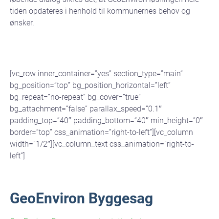
tiden opdateres i henhold til kommunernes behov og
ønsker.
[vc_row inner_container=”yes” section_type=”main”
bg_position=”top” bg_position_horizontal=”left”
bg_repeat=”no-repeat” bg_cover=”true”
bg_attachment=”false” parallax_speed=”0.1″
padding_top=”40″ padding_bottom=”40″ min_height=”0″
border=”top” css_animation=”right-to-left”][vc_column
width=”1/2″][vc_column_text css_animation=”right-to-
left”]
GeoEnviron Byggesag