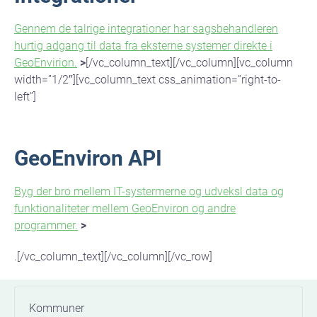
Gennem de talrige integrationer har sagsbehandleren
hurtig adgang til data fra eksterne systemer direkte i
GeoEnvirion.
>
[/vc_column_text][/vc_column][vc_column
width=”1/2″][vc_column_text css_animation=”right-to-
left”]
GeoEnviron API
Byg der bro mellem IT-systermerne og udveksl data og
funktionaliteter mellem GeoEnviron og andre
programmer.
>
.[/vc_column_text][/vc_column][/vc_row]
Kommuner